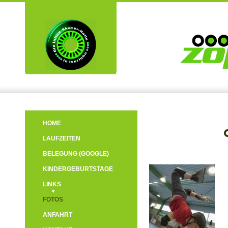
HOME
LAUFZEITEN
BELEGUNG (GOOGLE)
KINDERGEBURTSTAGE
LINKS
FOTOS
ANFAHRT