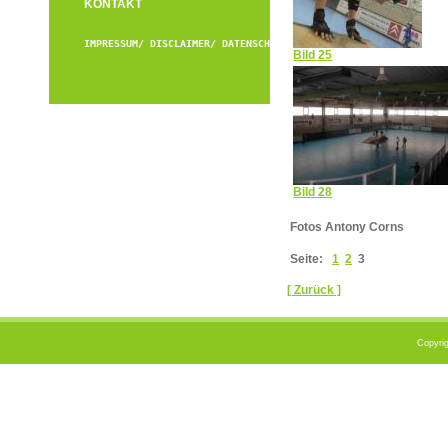
KONTAKT
IMPRESSUM/ DISCLAIMER/ DATENSCHUTZ
Bild 25
Bild 28
Fotos Antony Corns
Seite:
1
2
3
[ Zurück ]
Copyrig